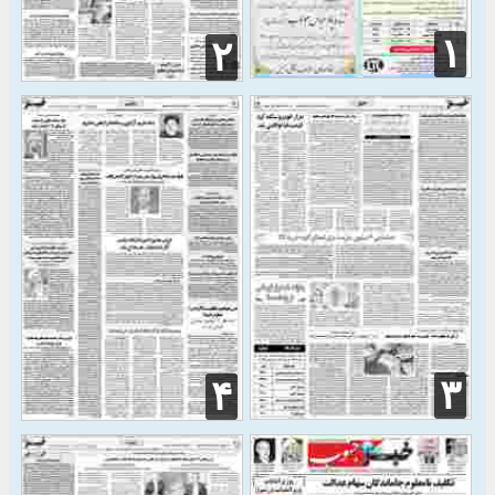
۱
۲
۳
۴