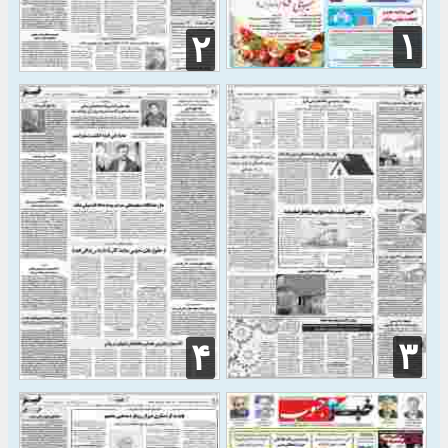
۱
۲
۳
۴