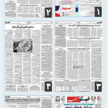
۱
۲
۴
۳