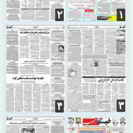
۲
۱
۳
۴