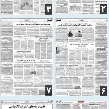
۲
۳
۷
۶