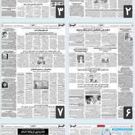
۲
۳
۷
۶