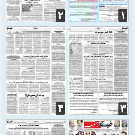
۱
۲
۴
۳