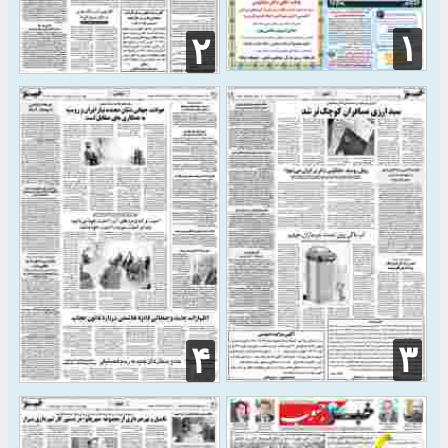
۱
۲
۳
۴