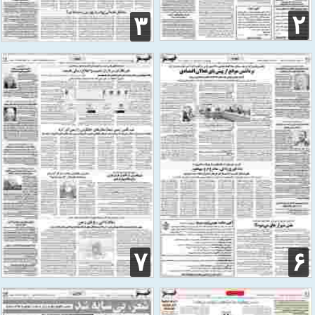
۲
۳
۷
۶