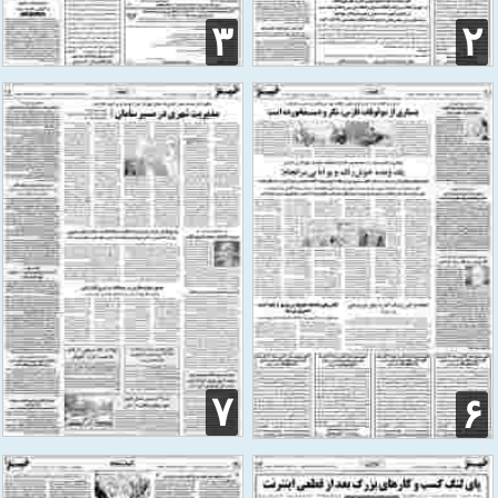
۳
۲
۷
۶