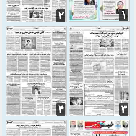
۱
۲
۴
۳