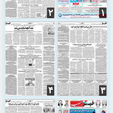
۲
۱
۴
۳