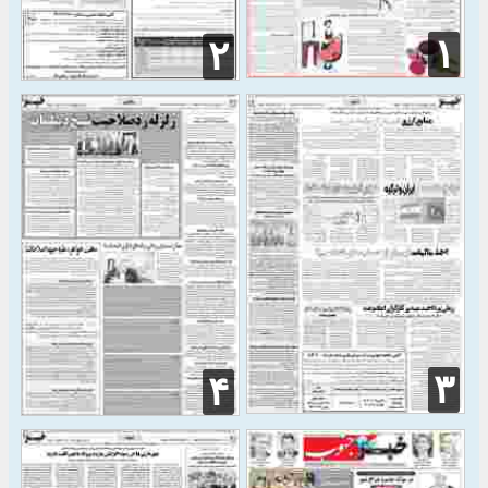
۱
۲
۳
۴