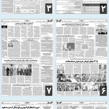
۳
۲
۷
۶