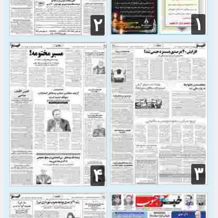
۱
۲
۳
۴