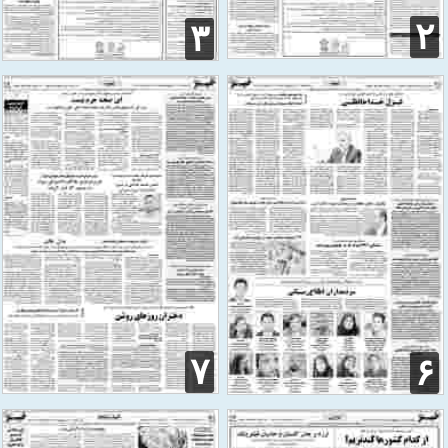
۲
۳
۷
۶