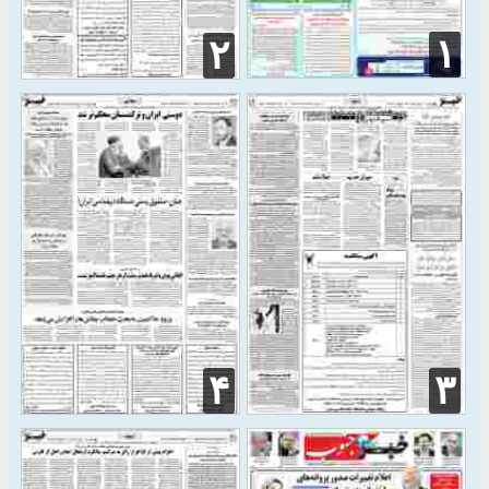
۱
۲
۴
۳