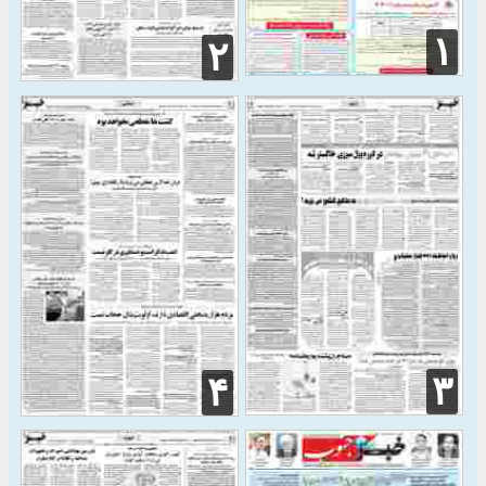
۱
۲
۳
۴