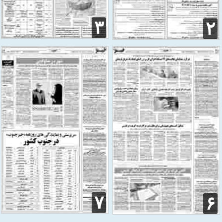
۳
۲
۷
۶