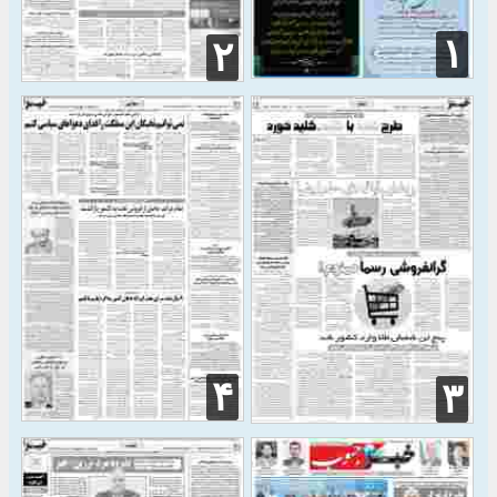
۱
۲
۴
۳