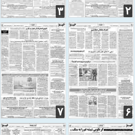
۲
۳
۷
۶