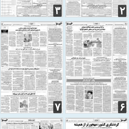
۳
۲
۷
۶