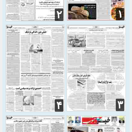
۱
۲
۳
۴