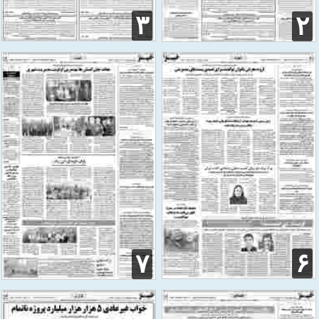
۳
۲
۶
۷