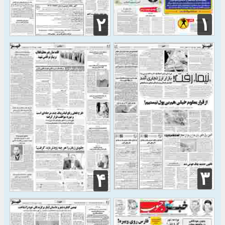
۱
۲
۳
۴