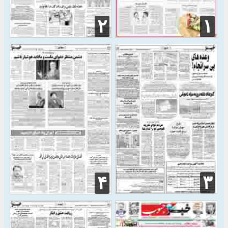
۲
۱
۳
۴