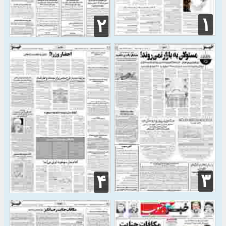
۱
۲
۳
۴