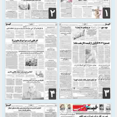
۱
۲
۳
۴