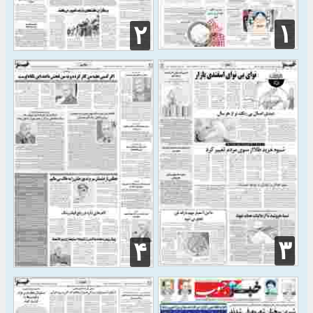
۱
۲
۳
۴