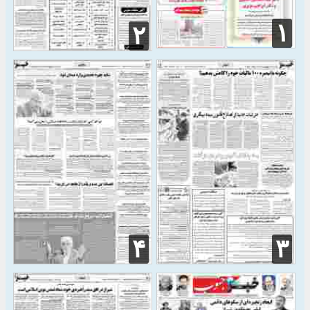
۱
۲
۴
۳