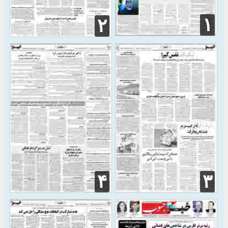
۱
۲
۴
۳