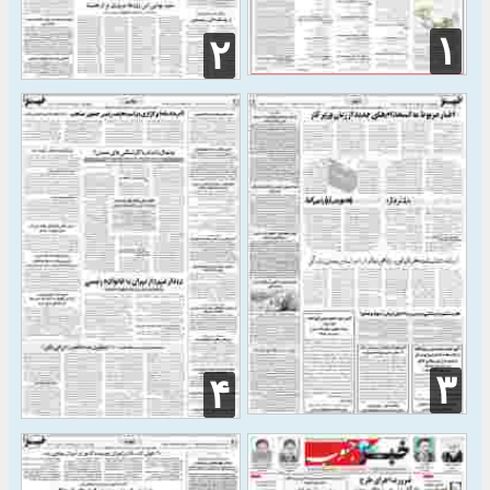
۱
۲
۳
۴