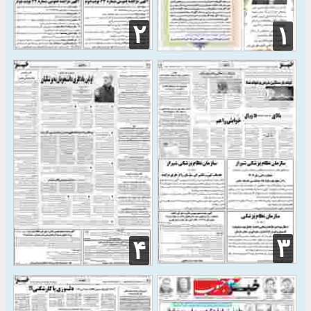
۲
۱
۳
۴