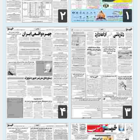
۱
۲
۴
۳