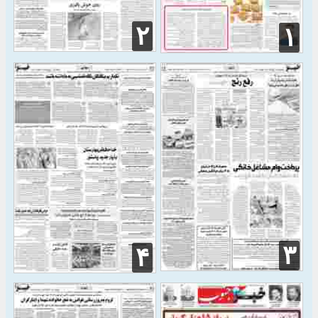
۲
۱
۳
۴