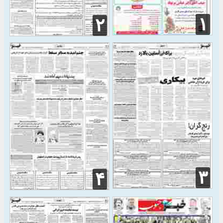
۱
۲
۳
۴