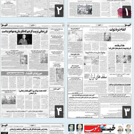
۲
۱
۴
۳