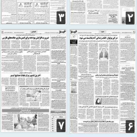
۳
۲
۷
۶