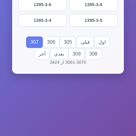
1395-3-6
1395-3-8
1395-3-4
1395-3-5
307
306
305
اول
قبلی
309
308
بعدی
آخر
3061-3070 از 3424