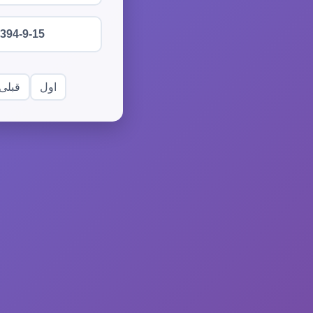
394-9-15
اول
قبلی