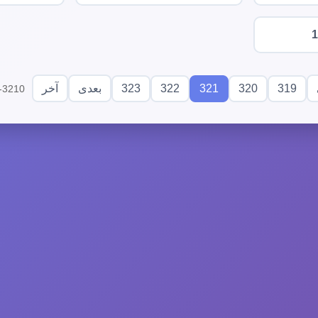
1
323
322
321
320
319
بعدی
آخر
3201-3210