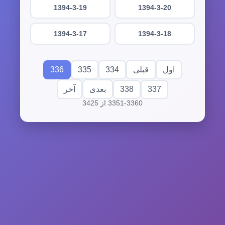
1394-3-19
1394-3-20
1394-3-17
1394-3-18
336
335
334
اول
قبلی
338
337
بعدی
آخر
3351-3360 از 3425