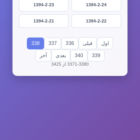
1394-2-23
1394-2-24
1394-2-21
1394-2-22
338
337
336
اول
قبلی
340
339
بعدی
آخر
3371-3380 از 3425